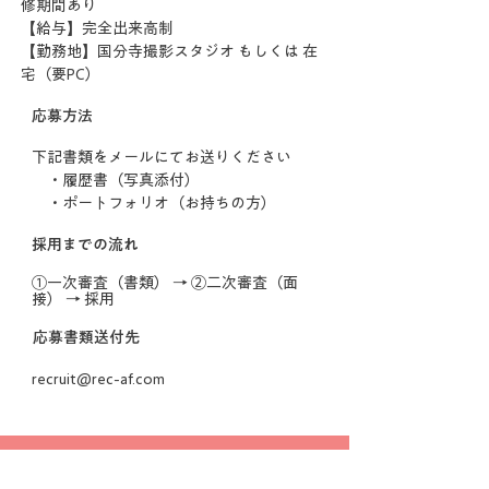
修期間あり
【給与】完全出来高制
【勤務地】国分寺撮影スタジオ もしくは 在
宅（要PC）
応募方法
下記書類をメールにてお送りください
・履歴書（写真添付）
・ポートフォリオ（お持ちの方）
採用までの流れ
①一次審査（書類） → ②二次審査（面
接） → 採用
応募書類送付先
recruit@rec-af.com
RECRUIT