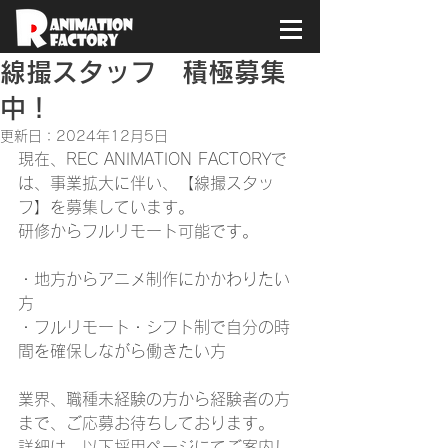
線撮スタッフ 積極募集
中！
更新日：
2024年12月5日
現在、REC ANIMATION FACTORYで
は、事業拡大に伴い、【線撮スタッ
フ】を募集しています。
研修からフルリモート可能です。
・地方からアニメ制作にかかわりたい
方
・フルリモート・シフト制で自分の時
間を確保しながら働きたい方
業界、職種未経験の方から経験者の方
まで、ご応募お待ちしております。
詳細は、以下採用ページにてご案内し