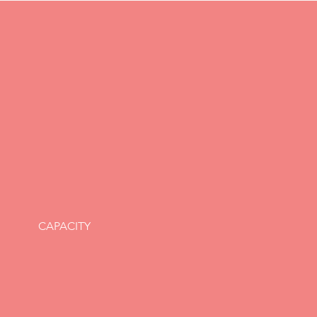
ディア掲載のお知らせ】
EATORS STATION』に
代表のインタビューが掲
れました
CAPACITY