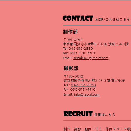
CONTACT
お問い合わせはこちら
制作部
〒185-0012
東京都国分寺市本町3-10-18 浅見ビル 3階
2026年度採用を開始いたし
Tel:
042-312-2830
Fax: 050-3131-9910​
ました。
Email:
seisaku01@rec-af.com
撮影部
〒185-0012
東京都国分寺市本町2-23-3 富澤ビル2F
Tel :
042-312-2800
Fax: 050-3131-9910​
Email:
info@rec-af.com
RECRUIT
採用はこちら
制作・撮影・動画・仕上・作画スタッフ募