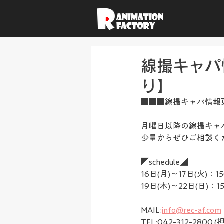
線撮キャパ情
り】
■■■線撮キャパ情報
月曜日以降の線撮キャ
少量からぜひご相談く
◤schedule◢
16日(月)～17日(火)：15
19日(木)～22日(日)：15
MAIL:
info@rec-af.com
TEL:042-312-2800 