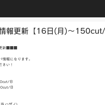
報更新【16日(月)～150cut
更新■■■
パ情報になります。
ださい！
0cut/日
0cut/日
(担当 ハザノ)